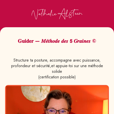
𝐆𝐮𝐢𝐝𝐞𝐫 — 𝑴𝒆́𝒕𝒉𝒐𝒅𝒆 𝒅𝒆𝒔 𝟱 𝑮𝒓𝒂𝒊𝒏𝒆𝒔 ©
Structure ta posture, accompagne avec puissance,
profondeur et sécurité,et appuie-toi sur une méthode
solide
(certification possible)